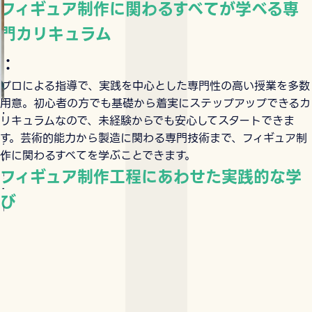
フィギュア制作に関わるすべてが学べる専
門カリキュラム
：
プロによる指導で、実践を中心とした専門性の高い授業を多数
用意。初心者の方でも基礎から着実にステップアップできるカ
ラフ画制作
粘土造形
リキュラムなので、未経験からでも安心してスタートできま
す。芸術的能力から製造に関わる専門技術まで、フィギュア制
アイデアを形にする第一歩として、全体的な
粘土を用いてフ
作に関わるすべてを学ぶことできます。
ポーズや表情、シルエットなどを検討しなが
り上げていきま
フィギュア制作工程にあわせた実践的な学
ら、イメージを具現化していきます。細部ま
ら、細部まで調
でこだわらずに、自由な発想で試行錯誤を繰
す。
び
り返えすことが大切です。