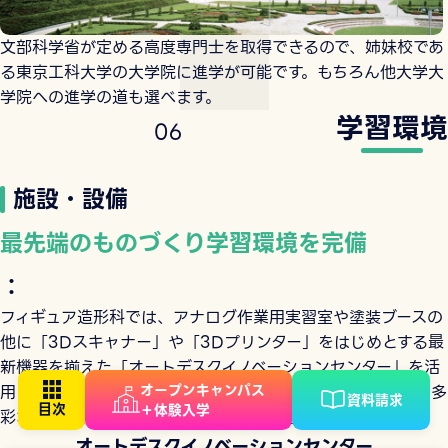
文部科学省が定める高度専門士を取得できるので、姉妹校であ
る東京工科大学の大学院に進学が可能です。もちろん他大学大
学院への進学の道も選べます。
学習環境
0
6
施設・設備
最先端のものづくり学習環境を完備
：
フィギュア造形科では、アナログ作業用実習室や塗装ブースの
他に「3Dスキャナー」や「3Dプリンター」をはじめとする最
新機器を揃えた「オートデスクイノベーションセンター」を活
オープンキャンパス
用し、実践的なものづくり教育を実施。プロと同様の環境で多
資料請求
＋体験入学
彩な実習を行うことで、高度なスキルを習得します。
オートデスクイノベーションセンター