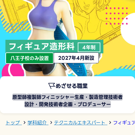
フィギュア造形科
4年制
2027年4月新設
八王子校のみ設置
めざせる職業
原型師
複製師
フィニッシャー
生産・製造管理技術者
設計・開発技術者
企画・プロデューサー
トップ
学科紹介
テクニカルエキスパート
フィギュ