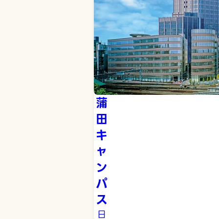
蒲
田
キ
ャ
ン
パ
ス
日