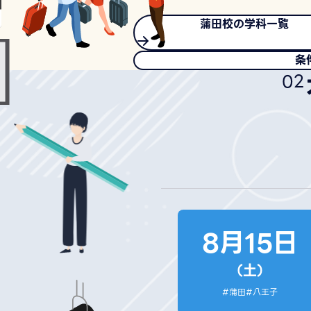
蒲田校の
学科一覧
条
0
2
8月15日
（土）
#蒲田
#八王子