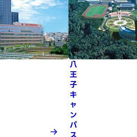
八
王
子
キ
ャ
ン
パ
ス