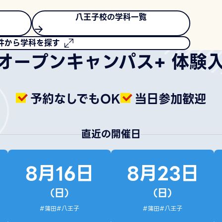
八王子校の
学科一覧
件から学科を探す
オープンキャンパス
+ 体験
予約なしでもOK
当日参加歓迎
直近の開催日
8月16日
8月23日
（日）
（日）
#蒲田
#八王子
#蒲田
#八王子