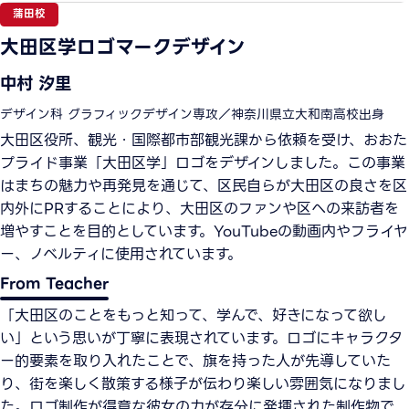
蒲田校
大田区学ロゴマークデザイン
中村 汐里
デザイン科 グラフィックデザイン専攻／神奈川県立大和南高校出身
大田区役所、観光・国際都市部観光課から依頼を受け、おおた
プライド事業「大田区学」ロゴをデザインしました。この事業
はまちの魅力や再発見を通じて、区民自らが大田区の良さを区
内外にPRすることにより、大田区のファンや区への来訪者を
増やすことを目的としています。YouTubeの動画内やフライヤ
ー、ノベルティに使用されています。
From Teacher
「大田区のことをもっと知って、学んで、好きになって欲し
い」という思いが丁寧に表現されています。ロゴにキャラクタ
ー的要素を取り入れたことで、旗を持った人が先導していた
り、街を楽しく散策する様子が伝わり楽しい雰囲気になりまし
た。ロゴ制作が得意な彼女の力が存分に発揮された制作物で