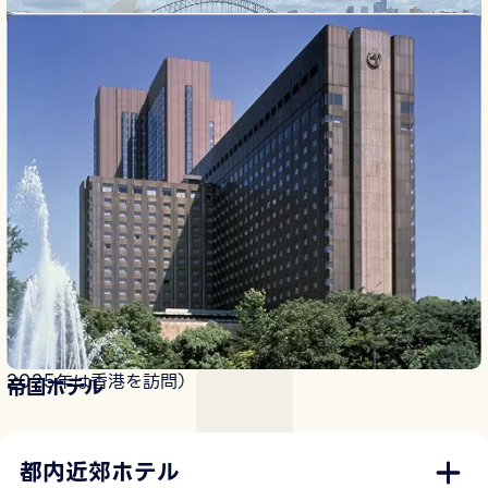
海外研修
希望者を対象に、生きた英語を学び、異文化に触れ、自ら立
てた旅行プランを実践する海外研修を実施しています。
（2023年はオーストラリア、2024年はシンガポール、
2025年は香港を訪問）
帝国ホテル
都内近郊ホテル