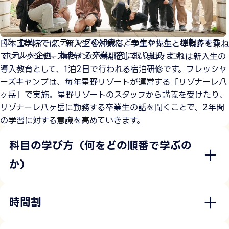
業研究に取り組む
ホテルの経営・管理に必要となるマネジメントについて学
び、観光マーケティングの知識なども生かした、理想とする
日本工学院では、新入生を対象に、学生や先生との親睦を兼ね
ホテルを企画、構想する卒業研究に取り組みます。
てフレッシャーズキャンプを開催しています。これは新入生の
導入教育として、1泊2日で行われる宿泊研修です。フレッシャ
ーズキャンプは、毎年星野リゾートが運営する「リゾナーレ八
ヶ岳」で実施。星野リゾートのスタッフから講義を受けたり、
リゾナーレ八ヶ岳に勤務する卒業生の話を聞くことで、2年間
の学習に対する意識を高めていきます。
科目の学び方（何をどの順番で学ぶの
か）
時間割