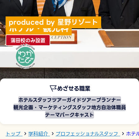
produced by 星野リゾート
ホテル・観光科
蒲田校のみ設置
めざせる職業
ホテルスタッフ
ツアーガイド
ツアープランナー
観光企画・マーケティングスタッフ
地方自治体職員
テーマパークキャスト
トップ
学科紹介
プロフェッショナルスタッフ
ホテ