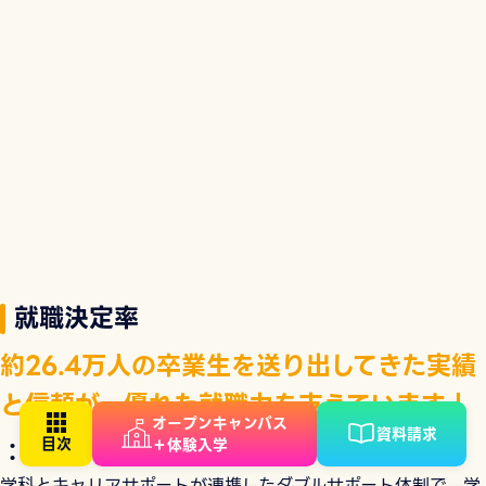
就職決定率
約26.4万人の卒業生を送り出してきた実績
と信頼が、優れた就職力を支えています！
オープンキャンパス
資料請求
：
＋体験入学
学科とキャリアサポートが連携したダブルサポート体制で、学