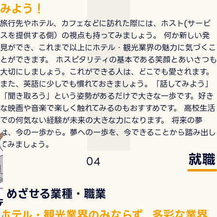
みよう！
旅行先やホテル、カフェなどに訪れた際には、ホスト(サービ
スを提供する側）の視点も持ってみましょう。 何か新しい発
見ができ、これまで以上にホテル・観光業界の魅力に気づくこ
とができます。 ホスピタリティの基本である笑顔とあいさつも
大切にしましょう。これができる人は、どこでも愛されます。
また、英語に少しでも慣れておきましょう。「話してみよう」
「聞き取ろう」という姿勢があるだけで大きな一歩です。好き
な映画や音楽で楽しく触れてみるのもおすすめです。 高校生活
での何気ない経験が未来の大きな力になります。 将来の夢
は、今の一歩から。夢への一歩を、今できることから踏み出し
運輸業界
ブライダル業
てみましょう。
就職
チケットカウンター
ウェディングプラ
0
4
スタッフ、鉄道会社
ナー、バンケット
受付、空港グランド
タッフ、サービス
めざせる業種・職業
スタッフ、バスガイ
タッフ など
テル業界
ド、クルーズコンシ
ホテル・観光業界のみならず、多彩な業界
ェルジュ など