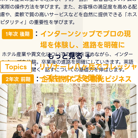
実際の操作方法を学びます。また、お客様の満足度を高める配
慮や、柔軟で質の高いサービスなどを自然に提供できる「ホス
ピタリティ」の重要性を学びます。
：
インターンシップでプロの現
1年次 後期
場を体験し、進路を明確に
ホテル産業や異文化についての理解を深めながら、インター
もっと見る
ンシップを体験。卒業後の進路を明確にしていきます。英語
：
リゾナーレ八ヶ岳でフレッシャ
Topics
においては、聞く・話すについての基礎力を伸ばします。
ーズキャンプを開催
：
企業連携による観光ビジネス
2年次 前期
のプランニングを経験
学んできたマーケティングの知識やプレゼンテーションスキ
ルを生かして、企業との連携による観光ビジネスのプランニ
ングを多数経験し、実践力を鍛えます。
：
ホテルマネジメントを学び、
2年次 後期
マーケティングを生かした卒