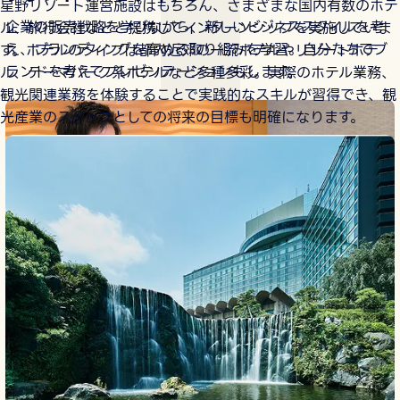
星野リゾート運営施設はもちろん、さまざまな国内有数のホテ
企業の販売戦略を学びながら、新しいビジネススタイルを考
ル、旅行会社などと提携してインターンシップを実施していま
え、ブランディングを高める取り組みを学習。自分たちでブ
す。ホテルのタイプは都内近郊の一流ホテルやリゾートホテ
ランドを考えてプレゼンテーションもします。
ル、テーマパーク系ホテルなど多種多彩。実際のホテル業務、
観光関連業務を体験することで実践的なスキルが習得でき、観
光産業のスタッフとしての将来の目標も明確になります。
IT・AIリテラシー
ホテル・観光業界で活躍するためのIT・AIリテラシーを学
び、業務の最適化や顧客対応の効率化、顧客満足度の向上な