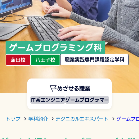
ゲームプログラミング科
職業実践専門課程認定学科
蒲田校
八王子校
めざせる職業
IT系エンジニア
ゲームプログラマー
トップ
学科紹介
テクニカルエキスパート
ゲームプ