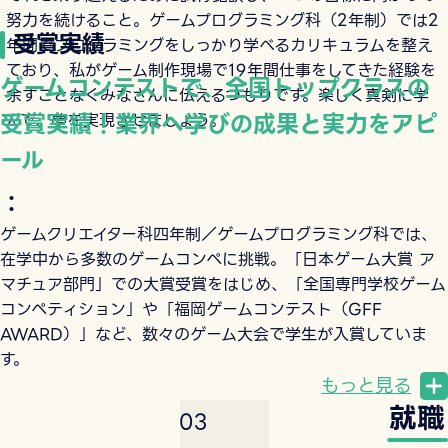
努力を続けること。ゲームプログラミング科（2年制）では2
受賞実績
年間でプログラミングをしっかり学べるカリキュラムを整え
ており、私がゲーム制作現場で19年間仕事をしてきた経験を
ゲームコンテストで、全国トップクラスの
余すことなくみなさんに伝えるつもりです。楽しく真剣に学
受賞実績！業界へ学びの成果と実力をアピ
んで、夢を実現させましょう。
ール
：
ゲームクリエイター科四年制／ゲームプログラミング科では、
在学中から多数のゲームコンペに挑戦。「日本ゲーム大賞 ア
マチュア部門」での大賞受賞をはじめ、「全国専門学校ゲーム
コンペティション」や「福岡ゲームコンテスト（GFF
AWARD）」など、数々のゲーム大会で学生が入賞していま
す。
もっと見る
就職
0
3