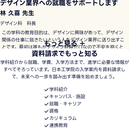
デザイン業界への就職をサポートします
林 久喜 先生
デザイン科 科長
この学科の教育目的は、デザインに興味があって、デザイン
関係の仕事に就きたいという人をデザイン業界に送り出すこ
もっと見る
とです。最初は誰もがデザイン経験ゼロなので不安を抱くと
資料請求でもっと知る
思いますが、3年間で確実にスキルアップできるカリキュラ
ムを用意していますので心配はいりません。
学科紹介から就職、学費、入学方法まで、進学に必要な情報が
すべてそろっています。日本工学院の入学案内を資料請求し
私たちのカリキュラムでは、基礎力、専門力、実践力、社会
て、未来への一歩を踏み出す準備を始めましょう。
人力の４つをまんべんなく養成します。まず、入学後すぐに
学科紹介
デザインの基礎や各専攻分野の基礎知識を学び、基礎力を身
キャンパス・施設
につけます。1年次後期からは専攻別に授業を行い、専門力
就職・キャリア
を習得。2年次からは一般企業や地域団体と連携した課題制
資格
作を行い、実践力を強化します。そして、3年間を通してビジ
カリキュラム
ネスマナーや就職に関するノウハウなどを学び、就職に不可
連携教育
欠な社会人力をしっかり身につけます。