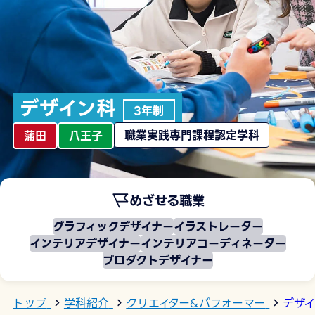
デザイン科
3年制
職業実践専門課程認定学科
蒲田
八王子
めざせる職業
グラフィックデザイナー
イラストレーター
インテリアデザイナー
インテリアコーディネーター
プロダクトデザイナー
トップ
学科紹介
クリエイター&パフォーマー
デザイ