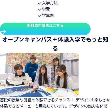
入学方法
学費
私たちはみなさんの夢を全力でサポートしますが、あくまで
学生寮
も主役はみなさんです。3年間でプロのスキルを身につけるの
ですから、授業課題も多く、決して楽ではありません。で
無料資料請求はこちら
も、しっかり授業を受ければ必ずデザインのプロになれま
す。夢を叶えるためなら、それくらいなんともないですよ
オープンキャンパス＋体験入学でもっと知
ね？デザインが好きでデザインを仕事にしたい方、ぜひ私た
ちと一緒に学びましょう。デザインに没頭する日々が、みな
る
さんを待っています。
普段の授業や施設を体験できるチャンス！ デザインの楽しさを
体験できるメニューも用意しています。デザインの魅力を体感