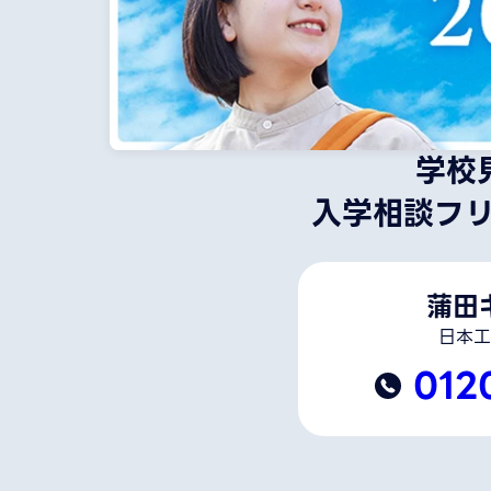
学校
入学相談フ
蒲田
日本工
012