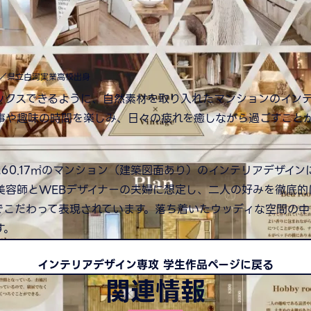
もっと見る
攻／県立白河実業高校出身
ックスできるように、自然素材を取り入れたマンションのインテ
事や趣味の時間を楽しみ、日々の疲れを癒しながら過ごすこと
60.17㎡のマンション（建築図面あり）のインテリアデザイ
美容師とWEBデザイナーの夫婦に想定し、二人の好みを徹底的
でこだわって表現されています。落ち着いたウッディな空間の
す。
インテリアデザイン専攻 学生作品ページに戻る
関連情報