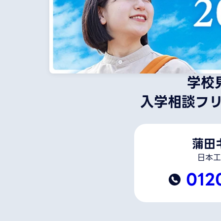
学校
入学相談フ
蒲田
日本工
012