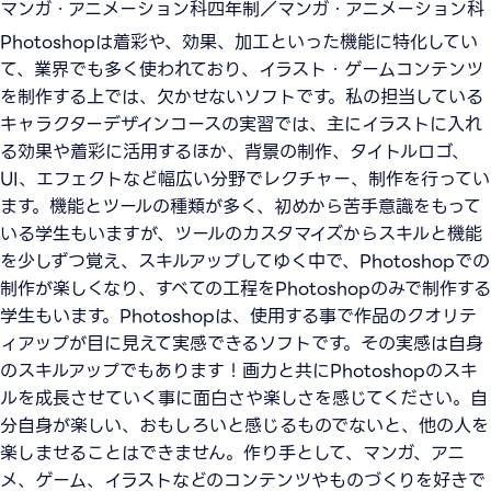
マンガ・アニメーション科四年制／マンガ・アニメーション科
Photoshopは着彩や、効果、加工といった機能に特化してい
て、業界でも多く使われており、イラスト・ゲームコンテンツ
を制作する上では、欠かせないソフトです。私の担当している
キャラクターデザインコースの実習では、主にイラストに入れ
る効果や着彩に活用するほか、背景の制作、タイトルロゴ、
UI、エフェクトなど幅広い分野でレクチャー、制作を行ってい
ます。機能とツールの種類が多く、初めから苦手意識をもって
いる学生もいますが、ツールのカスタマイズからスキルと機能
を少しずつ覚え、スキルアップしてゆく中で、Photoshopでの
制作が楽しくなり、すべての工程をPhotoshopのみで制作する
学生もいます。Photoshopは、使用する事で作品のクオリテ
ィアップが目に見えて実感できるソフトです。その実感は自身
のスキルアップでもあります！画力と共にPhotoshopのスキ
ルを成長させていく事に面白さや楽しさを感じてください。自
分自身が楽しい、おもしろいと感じるものでないと、他の人を
楽しませることはできません。作り手として、マンガ、アニ
メ、ゲーム、イラストなどのコンテンツやものづくりを好きで