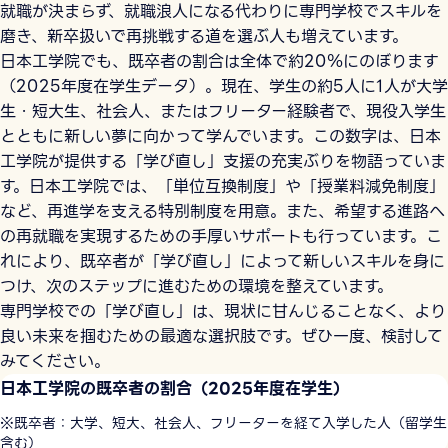
就職が決まらず、就職浪人になる代わりに専門学校でスキルを
磨き、新卒扱いで再挑戦する道を選ぶ人も増えています。
日本工学院でも、既卒者の割合は全体で約20％にのぼります
（2025年度在学生データ）。現在、学生の約5人に1人が大学
生・短大生、社会人、またはフリーター経験者で、現役入学生
とともに新しい夢に向かって学んでいます。この数字は、日本
工学院が提供する「学び直し」支援の充実ぶりを物語っていま
す。日本工学院では、「単位互換制度」や「授業料減免制度」
など、再進学を支える特別制度を用意。また、希望する進路へ
の再就職を実現するための手厚いサポートも行っています。こ
れにより、既卒者が「学び直し」によって新しいスキルを身に
つけ、次のステップに進むための環境を整えています。
専門学校での「学び直し」は、現状に甘んじることなく、より
良い未来を掴むための最適な選択肢です。ぜひ一度、検討して
みてください。
日本工学院の既卒者の割合（2025年度在学生）
※既卒者：大学、短大、社会人、フリーターを経て入学した人（留学生
含む）