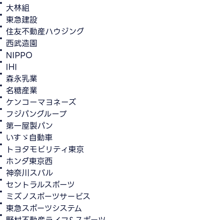
大林組
東急建設
住友不動産ハウジング
西武造園
NIPPO
IHI
森永乳業
名糖産業
ケンコーマヨネーズ
フジパングループ
第一屋製パン
いすゞ自動車
トヨタモビリティ東京
ホンダ東京西
神奈川スバル
セントラルスポーツ
ミズノスポーツサービス
東急スポーツシステム
野村不動産ライフ&スポーツ