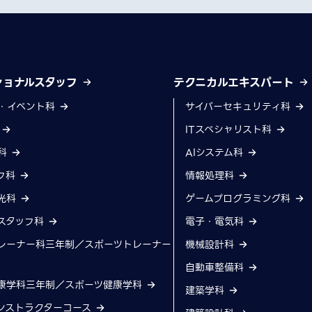
ショナルスタッフ
テクニカルエキスパート
・イベント科
サイバーセキュリティ科
科
ITスペシャリスト科
科
AIシステム科
フ科
情報処理科
光科
ゲームプログラミング科
スタッフ科
電子・電気科
レーナー科三年制／スポーツトレーナー
機械設計科
自動車整備科
康学科三年制／スポーツ健康学科
建築学科
ンストラクターコース