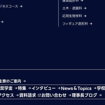
建築設計科
ジネスコース
土木・造園科
応用生物学科
科
フィギュア造形科
生寮のご案内
・奨学金
特集
インタビュー
News＆Topics
学
アクセス
資料請求
お問い合わせ
理事長ブログ