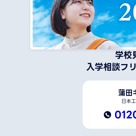
学校
入学相談フ
蒲田
日本工
012