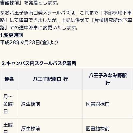
書館棟前」を発着とします。
なお八王子駅南口発スクールバスは、これまで「本部棟地下車
路」にて降車できましたが、上記に併せて「片柳研究所地下車
路」での途中降車に変更いたします。
1.変更時期
平成28年9月23日(金)より
2.キャンパス内スクールバス発着所
八王子みなみ野駅
便名
八王子駅南口 行
行
月～
金曜
厚生棟前
図書館棟前
日
土曜
厚生棟前
図書館棟前
日