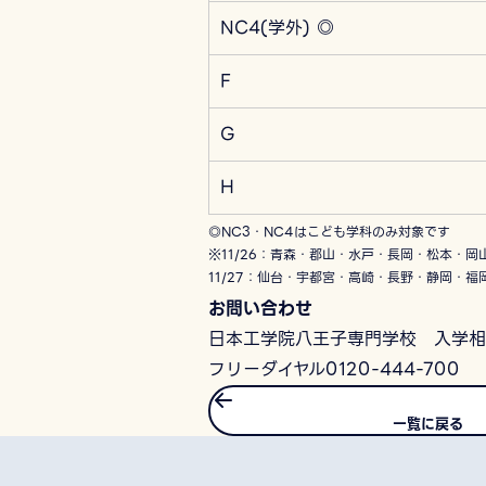
NC4(学外) ◎
F
G
H
◎NC3・NC4はこども学科のみ対象です
※11/26：青森・郡山・水戸・長岡・松本・岡
11/27：仙台・宇都宮・高崎・長野・静岡・福
お問い合わせ
日本工学院八王子専門学校 入学相
フリーダイヤル0120-444-700
一覧に戻る