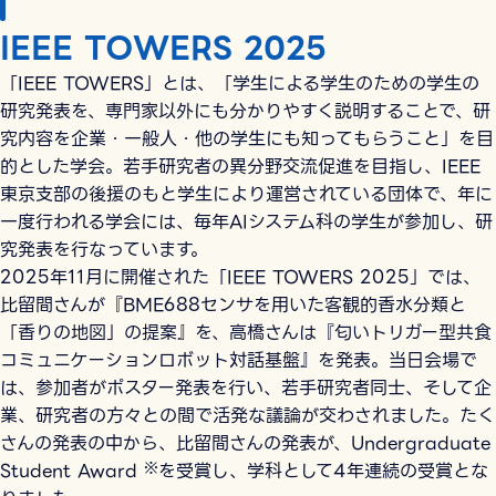
IEEE TOWERS 2025
「IEEE TOWERS」とは、「学生による学生のための学生の
研究発表を、専門家以外にも分かりやすく説明することで、研
究内容を企業・一般人・他の学生にも知ってもらうこと」を目
的とした学会。若手研究者の異分野交流促進を目指し、IEEE
東京支部の後援のもと学生により運営されている団体で、年に
一度行われる学会には、毎年AIシステム科の学生が参加し、研
究発表を行なっています。
2025年11月に開催された「IEEE TOWERS 2025」では、
比留間さんが『BME688センサを用いた客観的香水分類と
「香りの地図」の提案』を、高橋さんは『匂いトリガー型共食
コミュニケーションロボット対話基盤』を発表。当日会場で
は、参加者がポスター発表を行い、若手研究者同士、そして企
業、研究者の方々との間で活発な議論が交わされました。たく
さんの発表の中から、比留間さんの発表が、Undergraduate
Student Award
※
を受賞し、学科として4年連続の受賞とな