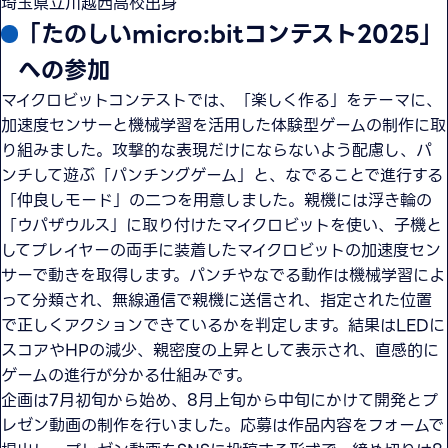
埼玉県立川越西高校出身
「たのしいmicro:bitコンテスト2025」
への参加
マイクロビットコンテストでは、「楽しく作る」をテーマに、
加速度センサーと機械学習を活用した体験型ゲームの制作に取
り組みました。攻撃的な表現だけにならないよう配慮し、パ
ンチして遊ぶ「パンチングゲーム」と、なでることで進行する
「仲良しモード」の二つを用意しました。親機には浮き輪の
「ウパザウルス」に取り付けたマイクロビットを使い、子機と
してプレイヤーの両手に装着したマイクロビットの加速度セン
サーで動きを取得します。パンチやなでる動作は機械学習によ
って分類され、無線通信で親機に送信され、指定された位置
で正しくアクションできているかを判定します。結果はLEDに
スコアやHPの減少、親密度の上昇として表示され、直感的に
ゲームの進行が分かる仕組みです。
企画は7月初旬から始め、8月上旬から中旬にかけて開発とプ
レゼン動画の制作を行いました。応募は作品内容をフォームで