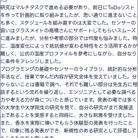
研究はマルチタスクで進める必要があり、前日にToDoリスト
を作って計画的に取り組みましたが、思い通りに進まないこと
も多く、スケジュールを組み直すのは大変でした。センサーの
扱いはクラスメイトの高橋さんにサポートしてもらいスムーズ
に進みましたが、分析や考察の部分では何度も悩みました。特
に、温度変化によって抵抗値が変わる特性をどう活用するかが
難しく、公式の温度プロファイルを参考にしながら、自分なり
に条件をアレンジしました。
プログラミングの基礎やセンサーのライブラリ、統計的な分析
手法など、授業で学んだ内容が研究全体を支えていました。分
からないことは書籍で調べ、それでも難しい部分は先生方に相
談するという流れを繰り返し、エンジニアとして必要な調べる
力や考える力が身についたと感じています。発表の場では多く
の大学生や大学院生の研究を見て、自分の研究がまだ発展途
上であることを実感すると同時に、大きな刺激を受けました。
また、香水を実際に嗅いでもらう体験型の発表を行ったこと
で、印象に残る発表ができ、新規性のある研究として評価して