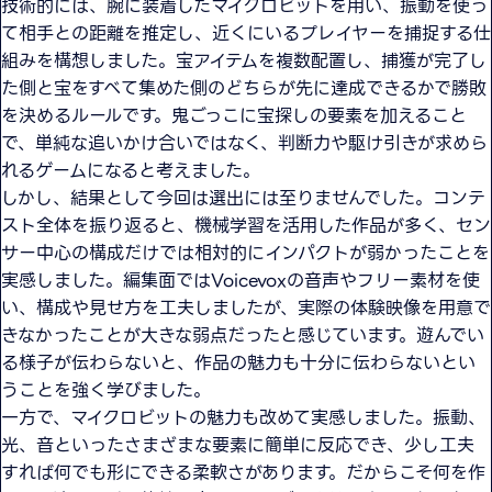
技術的には、腕に装着したマイクロビットを用い、振動を使っ
て相手との距離を推定し、近くにいるプレイヤーを捕捉する仕
組みを構想しました。宝アイテムを複数配置し、捕獲が完了し
た側と宝をすべて集めた側のどちらが先に達成できるかで勝敗
を決めるルールです。鬼ごっこに宝探しの要素を加えること
で、単純な追いかけ合いではなく、判断力や駆け引きが求めら
れるゲームになると考えました。
しかし、結果として今回は選出には至りませんでした。コンテ
スト全体を振り返ると、機械学習を活用した作品が多く、セン
サー中心の構成だけでは相対的にインパクトが弱かったことを
実感しました。編集面ではVoicevoxの音声やフリー素材を使
い、構成や見せ方を工夫しましたが、実際の体験映像を用意で
きなかったことが大きな弱点だったと感じています。遊んでい
る様子が伝わらないと、作品の魅力も十分に伝わらないとい
うことを強く学びました。
一方で、マイクロビットの魅力も改めて実感しました。振動、
光、音といったさまざまな要素に簡単に反応でき、少し工夫
すれば何でも形にできる柔軟さがあります。だからこそ何を作