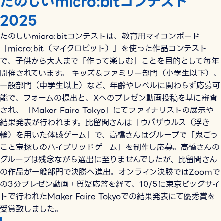
たのしいmicro:bitコンテスト
2025
たのしいmicro:bitコンテストは、教育用マイコンボード
「micro:bit（マイクロビット）」を使った作品コンテスト
で、子供から大人まで「作って楽しむ」ことを目的として毎年
開催されています。 キッズ＆ファミリー部門（小学生以下）、
一般部門（中学生以上）など、年齢やレベルに関わらず応募可
能で、フォームの提出と、Xへのプレゼン動画投稿を基に審査
され、「Maker Faire Tokyo」にてファイナリストの展示や
結果発表が行われます。比留間さんは「ウパザウルス（浮き
輪）を用いた体感ゲーム」で、高橋さんはグループで「鬼ごっ
こと宝探しのハイブリッドゲーム」を制作し応募。高橋さんの
グループは残念ながら選出に至りませんでしたが、比留間さん
の作品が一般部門で決勝へ進出。オンライン決勝ではZoomで
の3分プレゼン動画＋質疑応答を経て、10/5に東京ビッグサイ
トで行われたMaker Faire Tokyoでの結果発表にて優秀賞を
受賞致しました。