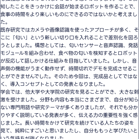
知したことをきっかけに会話が始まるロボットを作ることで、
食事の時間をより楽しいものにできるのではないかと考えまし
た。
既存研究ではカメラや画像認識を使ったアプローチが多く、そ
こに「匂い」という新しい切り口を入れることで差別化を図ろ
うとしました。構想としては、匂いセンサーと音声認識、発話
モジュールを組み合わせ、食べ物の匂いを検知するとロボット
が反応して話しかける仕組みを目指していました。しかし、音
声側の機能がうまく動作せず、時間切れでデモを完成させるこ
とができませんでした。そのため今回は、完成品としてではな
く、導入コンセプトとしての発表となりました。
学会では、他大学や大学院の研究を見ることができ、大きな刺
激を受けました。分野も内容も本当にさまざまで、自分が知ら
ない専門用語や研究テーマが多くありましたが、それでも分か
りやすく説明している発表が多く、伝える力の重要性を強く感
じました。長い時間をかけて研究を続けている人たちの姿を
見て、純粋にすごいと思いましたし、自分ももっと学びたいと
いう気持ちが強くなりました。