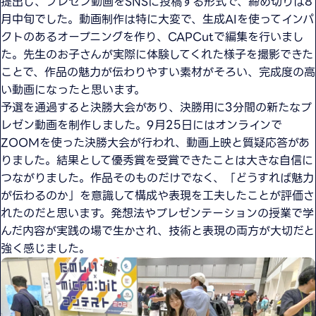
提出し、プレゼン動画をSNSに投稿する形式で、締め切りは8
月中旬でした。動画制作は特に大変で、生成AIを使ってインパ
クトのあるオープニングを作り、CAPCutで編集を行いまし
た。先生のお子さんが実際に体験してくれた様子を撮影できた
ことで、作品の魅力が伝わりやすい素材がそろい、完成度の高
い動画になったと思います。
予選を通過すると決勝大会があり、決勝用に3分間の新たなプ
レゼン動画を制作しました。9月25日にはオンラインで
ZOOMを使った決勝大会が行われ、動画上映と質疑応答があ
りました。結果として優秀賞を受賞できたことは大きな自信に
つながりました。作品そのものだけでなく、「どうすれば魅力
が伝わるのか」を意識して構成や表現を工夫したことが評価さ
れたのだと思います。発想法やプレゼンテーションの授業で学
んだ内容が実践の場で生かされ、技術と表現の両方が大切だと
強く感じました。