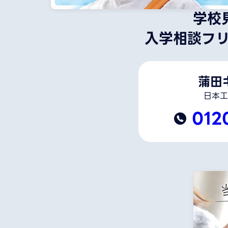
学校
入学相談フ
蒲田
日本工
012