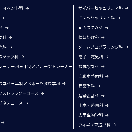
・イベント科
サイバーセキュリティ科
科
ITスペシャリスト科
科
AIシステム科
フ科
情報処理科
光科
ゲームプログラミング科
スタッフ科
電子・電気科
レーナー科三年制／スポーツトレーナー
機械設計科
自動車整備科
康学科三年制／スポーツ健康学科
建築学科
ンストラクターコース
建築設計科
ジネスコース
土木・造園科
応用生物学科
科
フィギュア造形科