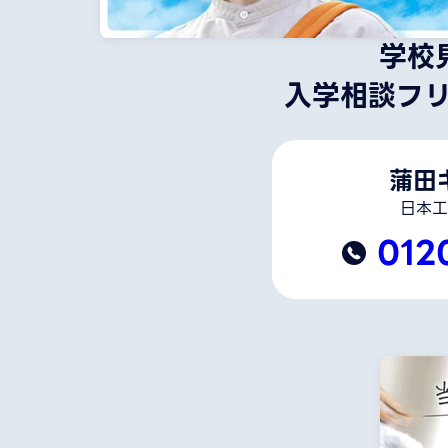
学校
入学相談フ
蒲田
日本工
012