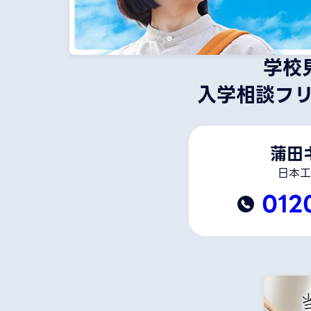
学校
入学相談フ
蒲田
日本工
012