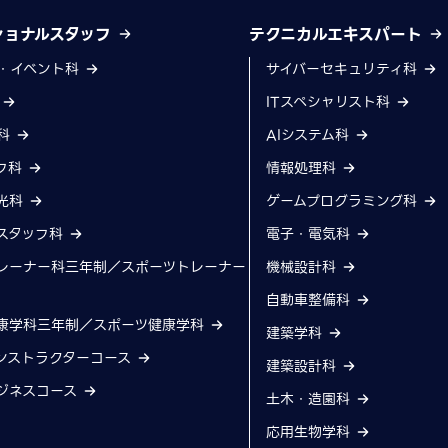
ショナルスタッフ
テクニカルエキスパート
・イベント科
サイバーセキュリティ科
科
ITスペシャリスト科
科
AIシステム科
フ科
情報処理科
光科
ゲームプログラミング科
スタッフ科
電子・電気科
レーナー科三年制／スポーツトレーナー
機械設計科
自動車整備科
康学科三年制／スポーツ健康学科
建築学科
ンストラクターコース
建築設計科
ジネスコース
土木・造園科
応用生物学科