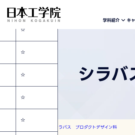
☆
学科紹介
キ
☆
☆
シラバ
☆
☆
☆
トップ
シラバス
シラバス プロダクトデザイン科