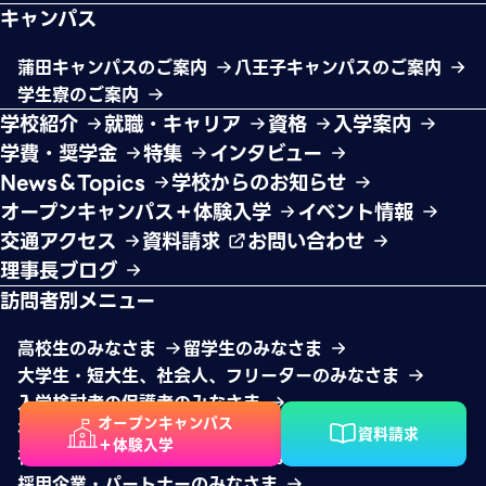
キャンパス
蒲田キャンパスのご案内
八王子キャンパスのご案内
学生寮のご案内
学校紹介
就職・キャリア
資格
入学案内
学費・奨学金
特集
インタビュー
News＆Topics
学校からのお知らせ
オープンキャンパス＋体験入学
イベント情報
交通アクセス
資料請求
お問い合わせ
理事長ブログ
訪問者別メニュー
高校生のみなさま
留学生のみなさま
大学生・短大生、社会人、フリーターのみなさま
入学検討者の保護者のみなさま
オープンキャンパス
在校生の保護者のみなさま
高校教師のみなさま
資料請求
＋体験入学
在校生のみなさま
卒業生のみなさま
採用企業・パートナーのみなさま