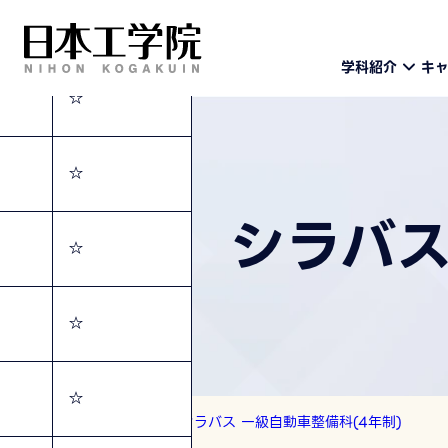
☆
学科紹介
キ
☆
☆
シラバス
☆
☆
☆
トップ
シラバス
シラバス 一級自動車整備科(4年制)