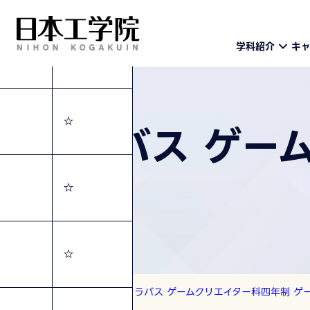
学科紹介
キ
☆
☆
シラバス ゲー
☆
☆
トップ
シラバス
シラバス ゲームクリエイター科四年制 ゲ