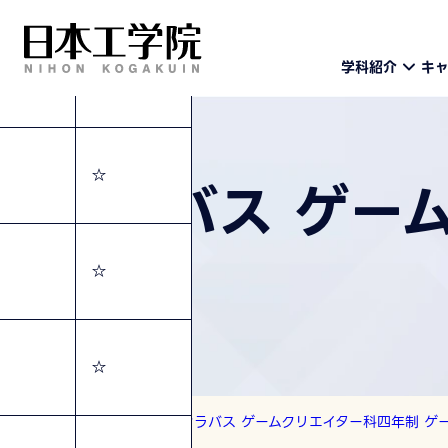
学科紹介
キ
☆
☆
シラバス ゲー
☆
☆
トップ
シラバス
シラバス ゲームクリエイター科四年制 ゲ