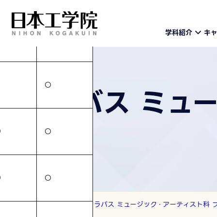
学科紹介
キ
〇
〇
シラバス ミュ
0
〇
0
〇
トップ
シラバス
シラバス ミュージック・アーティスト科 