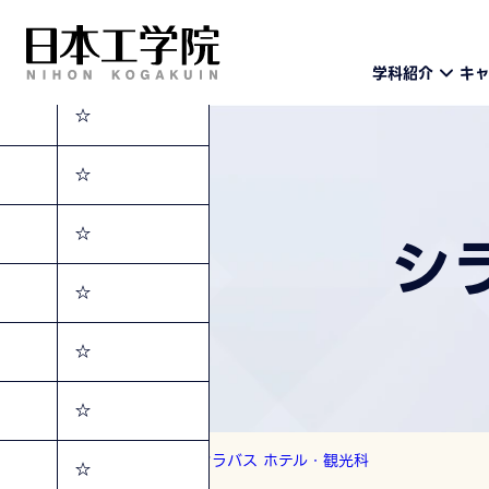
☆
学科紹介
キ
☆
☆
シ
☆
☆
☆
☆
トップ
シラバス
シラバス ホテル・観光科
☆