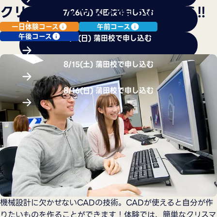
クリスマスグッズを作ってみよう!!
7/26(日) 蒲田校で申し込む
一日体験コース
午前コース
午後コース
8/2(日) 蒲田校で申し込む
8/15(土) 蒲田校で申し込む
8/16(日) 蒲田校で申し込む
機械設計に欠かせないCADの技術。CADが使えると自分が作
りたいものを作ることができます！体験では、簡単なクリスマ