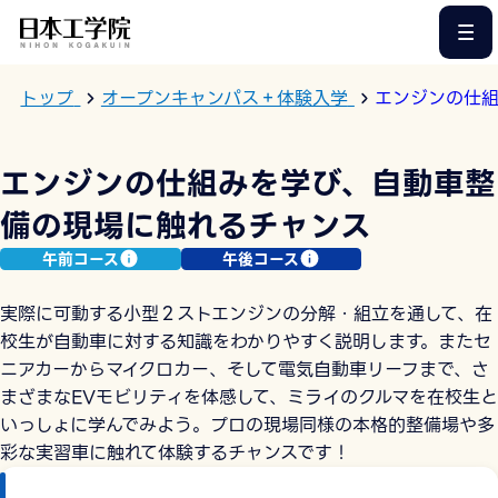
このページの本文へ
トップ
オープンキャンパス＋体験入学
エンジンの仕
エンジンの仕組みを学び、⾃動⾞整
備の現場に触れるチャンス
午前コース
午後コース
実際に可動する⼩型２ストエンジンの分解・組⽴を通して、在
校⽣が⾃動⾞に対する知識をわかりやすく説明します。またセ
ニアカーからマイクロカー、そして電気⾃動⾞リーフまで、さ
まざまなEVモビリティを体感して、ミライのクルマを在校⽣と
いっしょに学んでみよう。プロの現場同様の本格的整備場や多
彩な実習⾞に触れて体験するチャンスです！