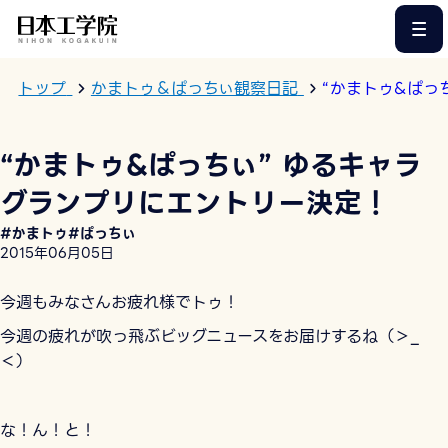
このページの本文へ
トップ
かまトゥ＆ぱっちぃ観察日記
“かまトゥ&ぱっ
“かまトゥ&ぱっちぃ” ゆるキャラ
グランプリにエントリー決定！
#かまトゥ
#ぱっちぃ
2015年06月05日
今週もみなさんお疲れ様でトゥ！
今週の疲れが吹っ飛ぶビッグニュースをお届けするね（＞_
＜）
な！ん！と！