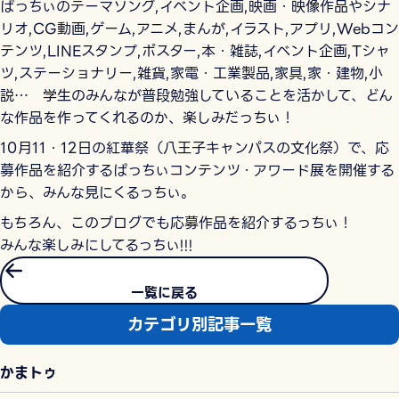
ぱっちぃのテーマソング,イベント企画,映画・映像作品やシナ
リオ,CG動画,ゲーム,アニメ,まんが,イラスト,アプリ,Webコン
テンツ,LINEスタンプ,ポスター,本・雑誌,イベント企画,Tシャ
ツ,ステーショナリー,雑貨,家電・工業製品,家具,家・建物,小
説… 学生のみんなが普段勉強していることを活かして、どん
な作品を作ってくれるのか、楽しみだっちぃ！
10月11・12日の紅華祭（八王子キャンパスの文化祭）で、応
募作品を紹介するぱっちぃコンテンツ・アワード展を開催する
から、みんな見にくるっちぃ。
もちろん、このブログでも応募作品を紹介するっちぃ！
みんな楽しみにしてるっちぃ!!!
一覧に戻る
カテゴリ別記事一覧
かまトゥ