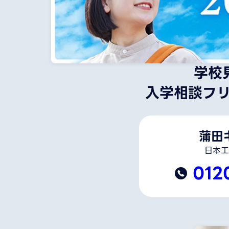
学校
入学相談フ
蒲田
日本工
012