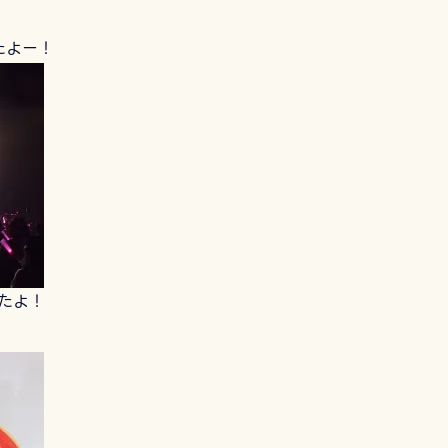
れたよー！
たよ！