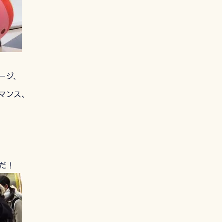
ージ、
マンス、
だ！