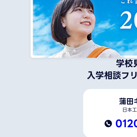
学校
入学相談フ
蒲田
日本工
012