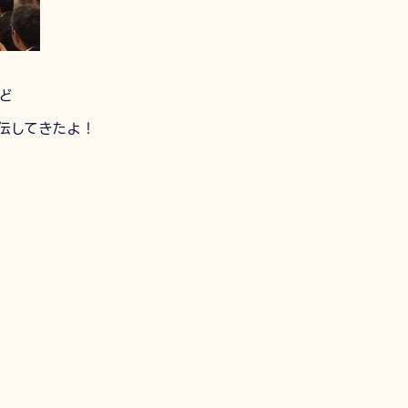
ど
伝してきたよ！