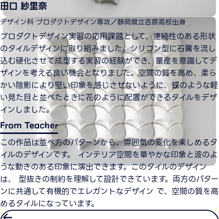
田口 紗里奈
デザイン科 プロダクトデザイン専攻／静岡県立吉原高校出身
プロダクトデザイン実習の応用課題として、連続性のある形状
のタイルデザインに取り組みました。シリコン型に石膏を流し
込む硬化させて成型する実習の経験ができ、量産を意識してデ
ザインを考える良い機会となりました。空間の質を高め、柔ら
かい陰影により堅い印象を感じさせないように、蝶のような軽
い見た目と並べたときに花のように配置ができるタイルをデザ
インしました。
From Teacher
この作品は並べ方のパターンから、雰囲気の変化を楽しめるタ
イルのデザインです。 インテリア空間を華やかな印象と波のよ
うな動きのある印象に演出できます。このタイルのデザイン
は、 型抜きの制約を理解して設計できています。両方のパター
ンに共通して有機的でエレガントなデザイン で、空間の質を高
めるタイルになっています。