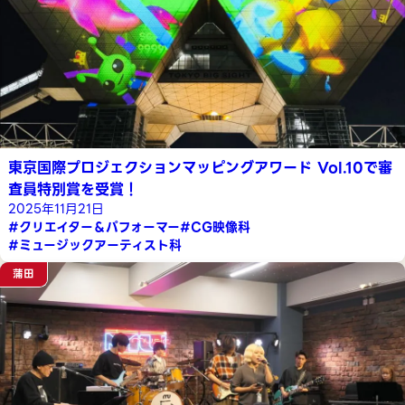
東京国際プロジェクションマッピングアワード Vol.10で審
査員特別賞を受賞！
2025年11月21日
#クリエイター＆パフォーマー
#CG映像科
#ミュージックアーティスト科
蒲田