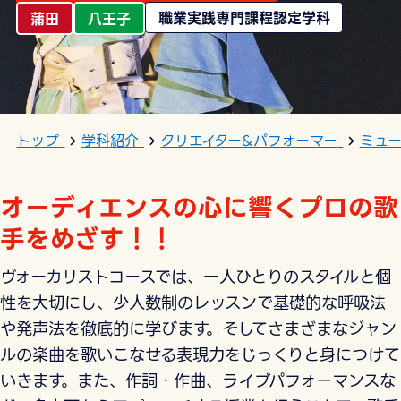
職業実践専門課程認定学科
蒲田
八王子
トップ
学科紹介
クリエイター&パフォーマー
ミュ
オーディエンスの心に響くプロの歌
手をめざす！！
ヴォーカリストコースでは、一人ひとりのスタイルと個
性を大切にし、少人数制のレッスンで基礎的な呼吸法
や発声法を徹底的に学びます。そしてさまざまなジャン
ルの楽曲を歌いこなせる表現力をじっくりと身につけて
いきます。また、作詞・作曲、ライブパフォーマンスな