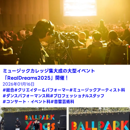
ミュージックカレッジ集大成の大型イベント
「RealDreams2025」開催！
2026年01月16日
#総合
#クリエイター＆パフォーマー
#ミュージックアーティスト科
#ダンスパフォーマンス科
#プロフェッショナルスタッフ
#コンサート・イベント科
#音響芸術科