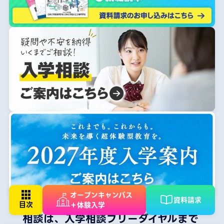
オープンキャンパス
資料請求
学校見学の受付や、その他ご質問・ご
＋体験入学
相談は、
入学相談フリーダイヤルまで