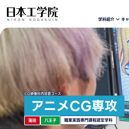
学科紹介
キ
CG映像科内設置コース
アニメCG専攻
職業実践専門課程認定学科
蒲田
八王子