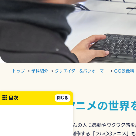
トップ
学科紹介
クリエイター&パフォーマー
CG映像科
目次
アニメの世界
たくさんの人に感動やワクワク感を
CGで制作する「フルCGアニメ」