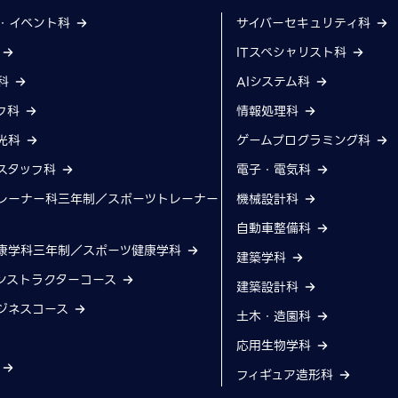
・イベント科
サイバーセキュリティ科
科
ITスペシャリスト科
科
AIシステム科
フ科
情報処理科
光科
ゲームプログラミング科
スタッフ科
電子・電気科
レーナー科三年制／スポーツトレーナー
機械設計科
自動車整備科
康学科三年制／スポーツ健康学科
建築学科
ンストラクターコース
建築設計科
ジネスコース
土木・造園科
応用生物学科
科
フィギュア造形科