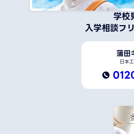
学校
入学相談フ
蒲田
日本工
012