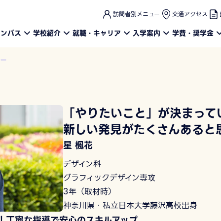
このページの本文へ
訪問者別メニュー
交通アクセス
ャンパス
学校紹介
就職・キャリア
入学案内
学費・奨学金
ュー
「やりたいこと」が決まって
新しい発見がたくさんあると
星 楓花
デザイン科
グラフィックデザイン専攻
3年（取材時）
神奈川県・私立日本大学藤沢高校出身
！丁寧な指導で安心のスキルアップ