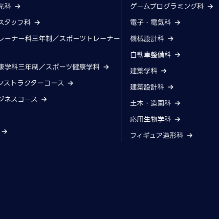
光科
ゲームプログラミング科
スタッフ科
電子・電気科
レーナー科三年制／スポーツトレーナー
機械設計科
自動車整備科
康学科三年制／スポーツ健康学科
建築学科
ンストラクターコース
建築設計科
ジネスコース
土木・造園科
応用生物学科
科
フィギュア造形科