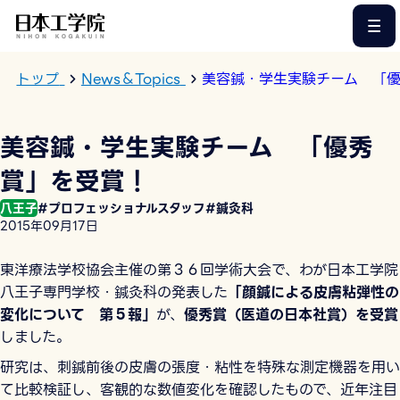
このページの本文へ
トップ
News＆Topics
美容鍼・学生実験チーム 「
美容鍼・学生実験チーム 「優秀
賞」を受賞！
八王子
#プロフェッショナルスタッフ
#鍼灸科
2015年09月17日
東洋療法学校協会主催の第３６回学術大会で、わが日本工学院
八王子専門学校・鍼灸科の発表した
「顔鍼による皮膚粘弾性の
変化について 第５報」
が、
優秀賞（医道の日本社賞）を受賞
しました。
研究は、刺鍼前後の皮膚の張度・粘性を特殊な測定機器を用い
て比較検証し、客観的な数値変化を確認したもので、近年注目