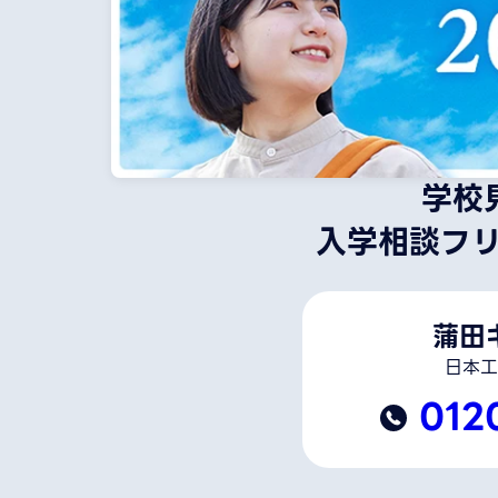
学校
入学相談フ
蒲田
日本工
012