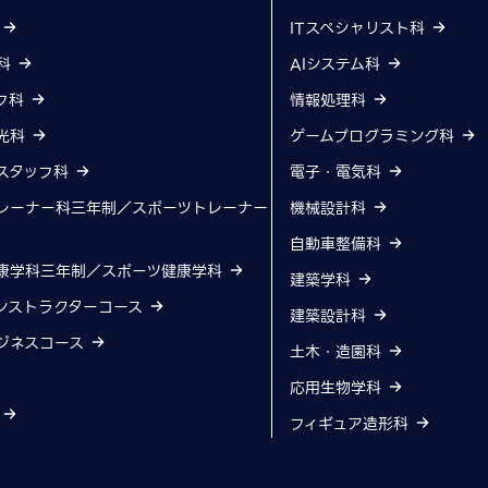
科
ITスペシャリスト科
科
AIシステム科
フ科
情報処理科
光科
ゲームプログラミング科
スタッフ科
電子・電気科
レーナー科三年制／スポーツトレーナー
機械設計科
自動車整備科
康学科三年制／スポーツ健康学科
建築学科
ンストラクターコース
建築設計科
ジネスコース
土木・造園科
応用生物学科
科
フィギュア造形科