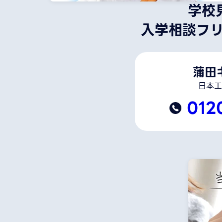
学校
入学相談フ
蒲田
日本工
012