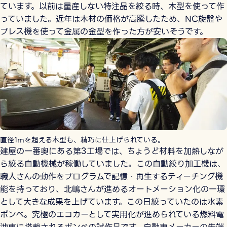
ています。以前は量産しない特注品を絞る時、木型を使って作
っていました。近年は木材の価格が高騰したため、NC旋盤や
プレス機を使って金属の金型を作った方が安いそうです。
直径1ｍを超える木型も、精巧に仕上げられている。
建屋の一番奥にある第3工場では、ちょうど材料を加熱しなが
ら絞る自動機械が稼働していました。この自動絞り加工機は、
職人さんの動作をプログラムで記憶・再生するティーチング機
能を持っており、北嶋さんが進めるオートメーション化の一環
として大きな成果を上げています。この日絞っていたのは水素
ボンベ。究極のエコカーとして実用化が進められている燃料電