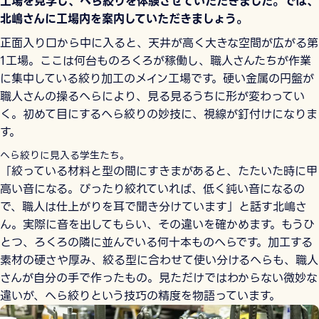
工場を見学し、へら絞りを体験させていただきました。では、
北嶋さんに工場内を案内していただきましょう。
正面入り口から中に入ると、天井が高く大きな空間が広がる第
1工場。ここは何台ものろくろが稼働し、職人さんたちが作業
に集中している絞り加工のメイン工場です。硬い金属の円盤が
職人さんの操るへらにより、見る見るうちに形が変わってい
く。初めて目にするへら絞りの妙技に、視線が釘付けになりま
す。
へら絞りに見入る学生たち。
「絞っている材料と型の間にすきまがあると、たたいた時に甲
高い音になる。ぴったり絞れていれば、低く鈍い音になるの
で、職人は仕上がりを耳で聞き分けています」と話す北嶋さ
ん。実際に音を出してもらい、その違いを確かめます。もうひ
とつ、ろくろの隣に並んでいる何十本ものへらです。加工する
素材の硬さや厚み、絞る型に合わせて使い分けるへらも、職人
さんが自分の手で作ったもの。見ただけではわからない微妙な
違いが、へら絞りという技巧の精度を物語っています。