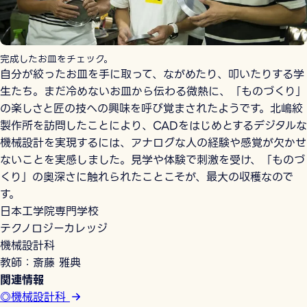
完成したお皿をチェック。
自分が絞ったお皿を手に取って、ながめたり、叩いたりする学
生たち。まだ冷めないお皿から伝わる微熱に、「ものづくり」
の楽しさと匠の技への興味を呼び覚まされたようです。北嶋絞
製作所を訪問したことにより、CADをはじめとするデジタルな
機械設計を実現するには、アナログな人の経験や感覚が欠かせ
ないことを実感しました。見学や体験で刺激を受け、「ものづ
くり」の奥深さに触れられたことこそが、最大の収穫なので
す。
日本工学院専門学校
テクノロジーカレッジ
機械設計科
教師：斎藤 雅典
関連情報
◎機械設計科