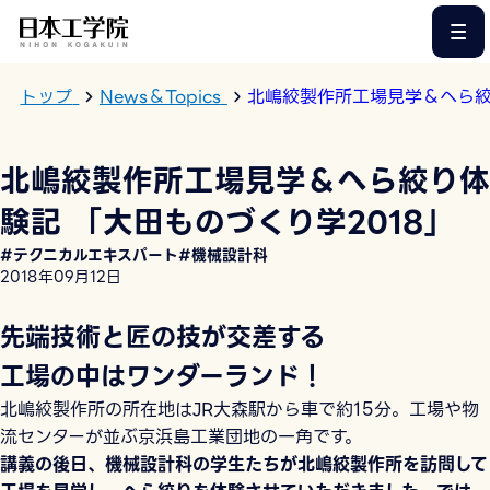
このページの本文へ
トップ
News＆Topics
北嶋絞製作所工場見学＆へら絞
北嶋絞製作所工場見学＆へら絞り体
験記 「大田ものづくり学2018」
#テクニカルエキスパート
#機械設計科
2018年09月12日
先端技術と匠の技が交差する
工場の中はワンダーランド！
北嶋絞製作所の所在地はJR大森駅から車で約15分。工場や物
流センターが並ぶ京浜島工業団地の一角です。
講義の後日、機械設計科の学生たちが北嶋絞製作所を訪問して