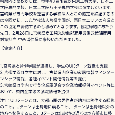
崎県内の⾼校からは、毎年40名前後が東京⼯科⼤学、⽇本⼯
学院専⾨学校、⽇本⼯学院⼋王⼦専⾨学校に進学しています。
宮崎県が専⾨学校を運営する学校法⼈とこの協定を締結するの
は今回が初。また学校法⼈⽚柳学園が、⻄⽇本エリアの府県と
この協定を締結するのも初めてとなります。協定締結にあたり
先日、2月26日に宮崎県商工観光労働部雇用労働政策課雇用
対策担当 中西博仁様に来校いただきました。
【協定内容】
1.宮崎県と⽚柳学園が連携し、学⽣のUIJターン就職を⽀援
2.⽚柳学園は学⽣に対し、宮崎県内企業の就職情報やインター
ンシップ情報、各種イベント開催情報等を提供
3.宮崎県は学内で⾏う企業説明会や企業情報提供イベント等に
おいて、県内企業等の就職情報を提供
注1：UIJターンとは、大都市圏の居住者が地方に移住する総称
のこと。Uターンは出身地に戻ること、Iターンは出身地以外の
地方へ移住すること、Jターンは出身地の近くの地方都市に移