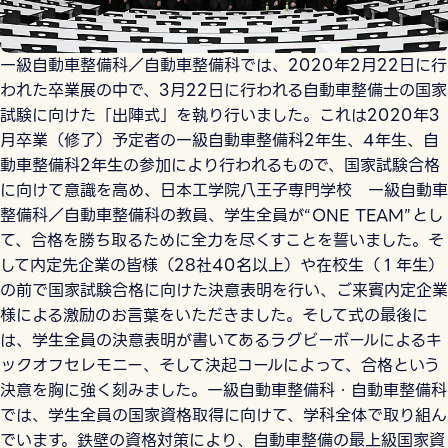
一級自動車整備科／自動車整備科では、2020年2月22日に行
われた卒業展の中で、3月22日に行われる自動車整備士の国家
試験に向けた「出陣式」を執り行いました。これは2020年3
月卒業（修了）予定者の一級自動車整備科2年生、4年生、自
動車整備科2年生の参加により行われるもので、国家試験合格
に向けて意識を高め、日本工学院八王子専門学校 一級自動車
整備科／自動車整備科の教員、学生全員が“ONE TEAM”とし
て、合格を勝ち取るために全力を尽くすことを誓いました。そ
して内定先企業の皆様（28社40名以上）や在校生（１年生）
の前で国家試験合格に向けた決意表明を行い、ご来賓内定企業
様による激励のお言葉をいただきました。そして式の最後に
は、学生全員の決意表明が書いてあるラグビーボールによるキ
ックオフセレモニー、そして決起コールによって、合格という
決意を胸に強く刻みました。一級自動車整備科・自動車整備科
では、学生全員の国家資格取得に向けて、学科全体で取り組ん
でいます。鉄壁の資格対策により、自動車整備の最上級国家資