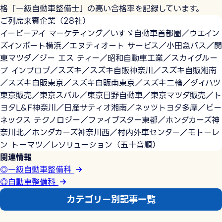
格「一級自動車整備士」の高い合格率を記録しています。
ご列席来賓企業（28社）
イービーアイ マーケティング／いすゞ自動車首都圏／ウエイン
ズインポート横浜／エヌティオート サービス／小田急バス／関
東マツダ／ジー エス ティー／昭和自動車工業／スカイグルー
プ インプロブ／スズキ／スズキ自販神奈川／スズキ自販湘南
／スズキ自販東京／スズキ自販南東京／スズキ二輪／ダイハツ
東京販売／東京スバル／東京日野自動車／東京マツダ販売／ト
ヨタL&F神奈川／日産サティオ湘南／ネッツトヨタ多摩／ビー
ネックス テクノロジー／ファイブスター東都／ホンダカーズ神
奈川北／ホンダカーズ神奈川西／村内外車センター／モトーレ
ン トーマツ／レソリューション（五十音順）
関連情報
◎一級自動車整備科
◎自動車整備科
カテゴリー別記事一覧