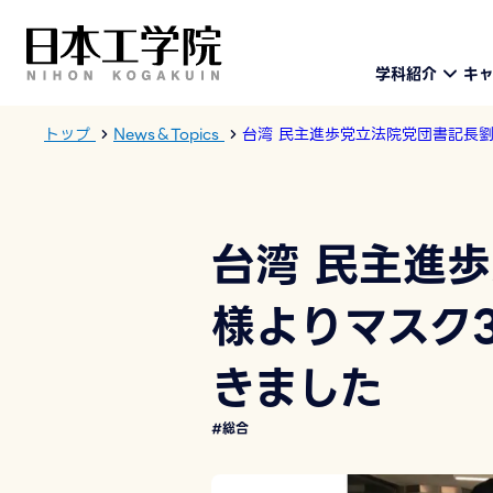
学科紹介
キ
トップ
News＆Topics
台湾 民主進歩党立法院党団書記長劉
台湾 民主進
様よりマスク3
きました
#総合