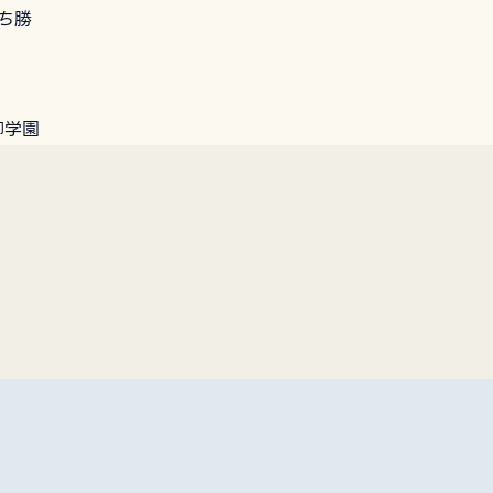
ち勝
柳学園