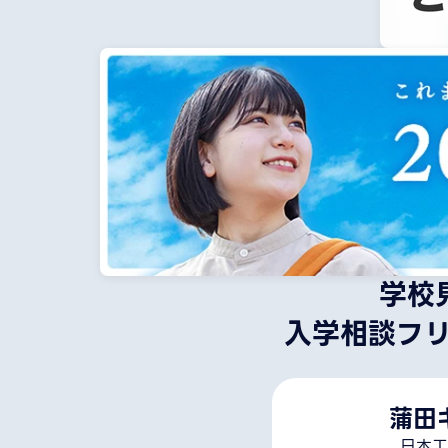
学校
入学相談フ
蒲田
日本工