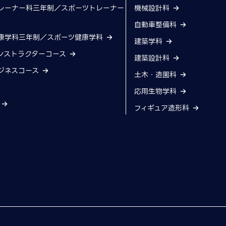
レーナー科三年制／スポーツトレーナー
機械設計科
自動車整備科
康学科三年制／スポーツ健康学科
建築学科
ンストラクターコース
建築設計科
ジネスコース
土木・造園科
応用生物学科
科
フィギュア造形科