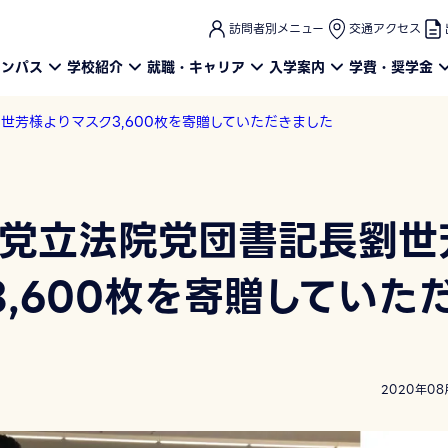
このページの本文へ
訪問者別メニュー
交通アクセス
ャンパス
学校紹介
就職・キャリア
入学案内
学費・奨学金
世芳様よりマスク3,600枚を寄贈していただきました
歩党立法院党団書記長劉世
,600枚を寄贈していた
2020年08