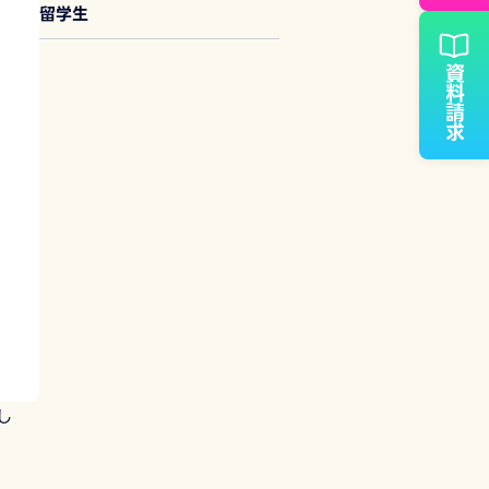
留学生
資料請求
し