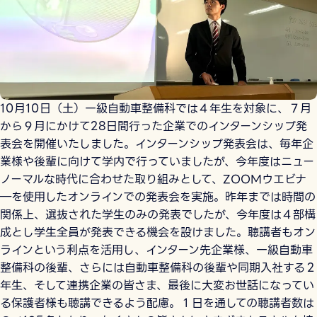
10月10日（土）一級自動車整備科では４年生を対象に、７月
から９月にかけて28日間行った企業でのインターンシップ発
表会を開催いたしました。インターンシップ発表会は、毎年企
業様や後輩に向けて学内で行っていましたが、今年度はニュー
ノーマルな時代に合わせた取り組みとして、ZOOMウエビナ
―を使用したオンラインでの発表会を実施。昨年までは時間の
関係上、選抜された学生のみの発表でしたが、今年度は４部構
成とし学生全員が発表できる機会を設けました。聴講者もオン
ラインという利点を活用し、インターン先企業様、一級自動車
整備科の後輩、さらには自動車整備科の後輩や同期入社する２
年生、そして連携企業の皆さま、最後に大変お世話になってい
る保護者様も聴講できるよう配慮。１日を通しての聴講者数は