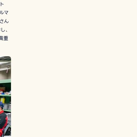
ト
ルマ
さん
学し、
貴重