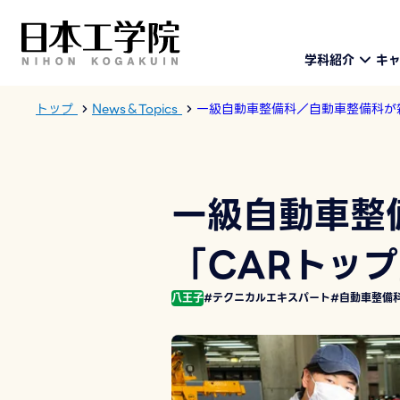
学科紹介
キ
トップ
News＆Topics
一級自動車整備科／自動車整備科が
一級自動車整
「CARトッ
八王子
#テクニカルエキスパート
#自動車整備