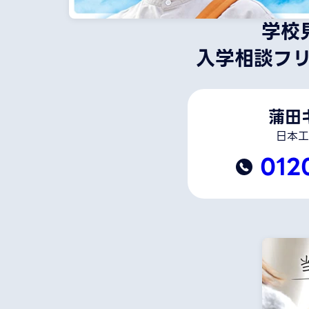
学校
入学相談フ
蒲田
日本工
012