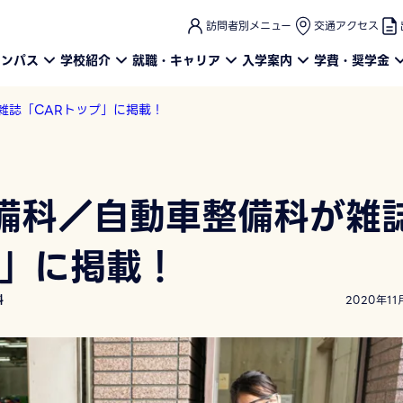
このページの本文へ
訪問者別メニュー
交通アクセス
ャンパス
学校紹介
就職・キャリア
入学案内
学費・奨学金
雑誌「CARトップ」に掲載！
備科／自動車整備科が雑
プ」に掲載！
科
2020年11