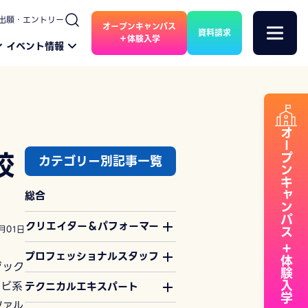
出願・エントリー
オープンキャンパス
資料請求
＋体験入学
イベント情報
オープンキャンパス
校
カテゴリー別記事一覧
総合
クリエイター＆パフォーマー
月01日
＋体験入学
プロフェッショナルスタッフ
ジック
レビ系
テクニカルエキスパート
ツァル