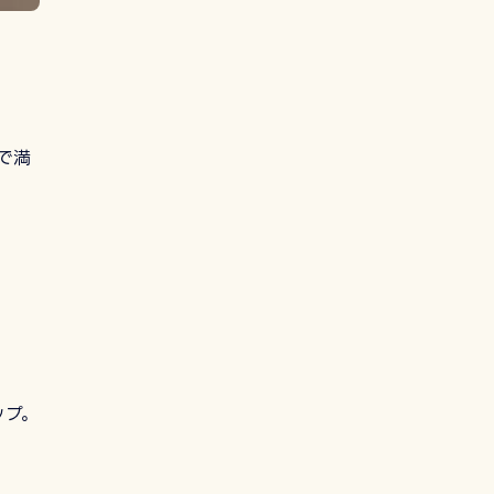
で満
ップ。