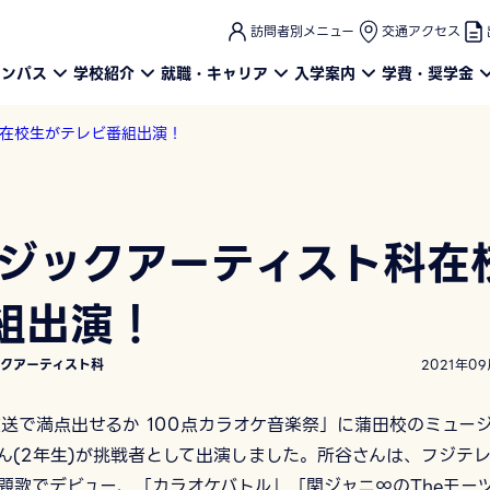
このページの本文へ
訪問者別メニュー
交通アクセス
ャンパス
学校紹介
就職・キャリア
入学案内
学費・奨学金
科在校生がテレビ番組出演！
ージックアーティスト科在
組出演！
ックアーティスト科
2021年09
放送で満点出せるか 100点カラオケ音楽祭」に蒲田校のミュー
ん(2年生)が挑戦者として出演しました。所谷さんは、フジテ
題歌でデビュー、「カラオケバトル」「関ジャニ∞のTheモー