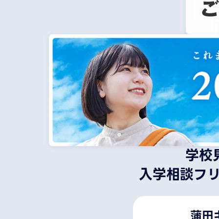
学校
入学相談フ
蒲田