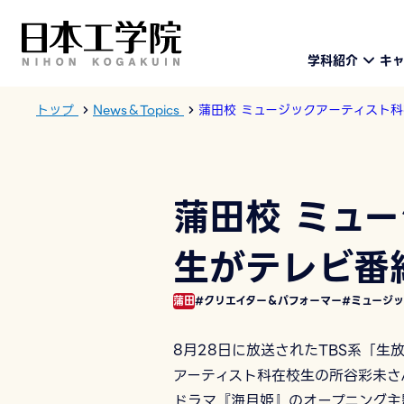
学科紹介
キ
トップ
News＆Topics
蒲田校 ミュージックアーティスト
蒲田校 ミュ
生がテレビ番
蒲田
#クリエイター＆パフォーマー
#ミュージ
8月28日に放送されたTBS系「生
アーティスト科在校生の所谷彩未さ
ドラマ『海月姫』のオープニング主