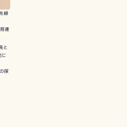
を締
育連
長と
発に
の探