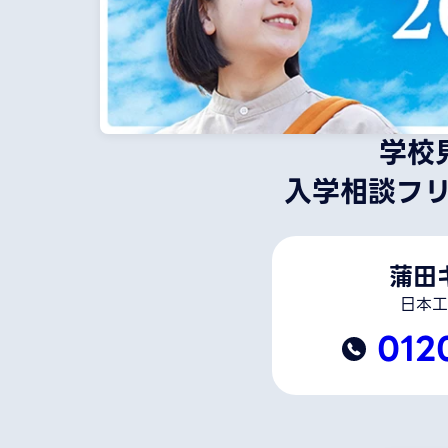
学校
入学相談フ
蒲田
日本工
012