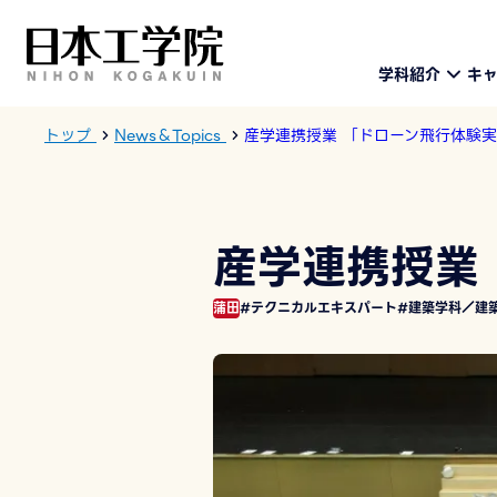
学科紹介
キ
トップ
News＆Topics
産学連携授業 「ドローン飛行体験
産学連携授業
蒲田
#テクニカルエキスパート
#建築学科／建