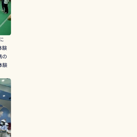
に
体験
携の
体験