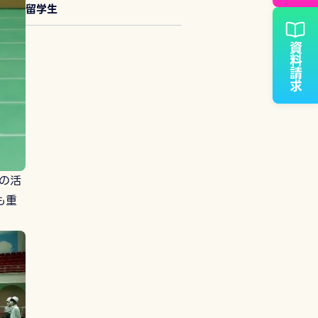
留学生
資料請求
の活
も重