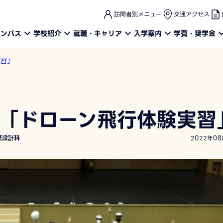
このページの本文へ
訪問者別メニュー
交通アクセス
ャンパス
学校紹介
就職・キャリア
入学案内
学費・奨学金
実習」
 「ドローン飛行体験実習
築設計科
2022年08