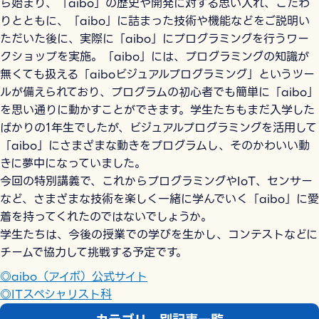
ら始まり、「aibo」の歴史や開発に対する思い入れ、こだわ
りとともに、「aibo」に詰まった技術や機能などをご説明い
ただいた後に、実際に「aibo」にプログラミングを行うワー
クショップを実施。「aibo」には、プログラミングの知識が
無くても扱える「aiboビジュアルプログラミング」というツー
ルが備えられており、プログラムの初心者でも簡単に「aibo」
を思い通りに動かすことができます。学生たちもまだ入学した
ばかりの1年生でしたが、ビジュアルプログラミングを活用して
「aibo」にさまざまな動きをプログラムし、そのかわいい動
きに夢中になっていました。
今回の特別講義で、これからプログラミングやIoT、センサー
など、さまざまな技術を楽しく一緒に学んでいく「aibo」に愛
着を持ってくれたのではないでしょうか。
学生たちは、今後の授業での学びを生かし、コンテストなどに
チームで協力して挑戦する予定です。
◎aibo（アイボ）公式サイト
◎ITスペシャリスト科