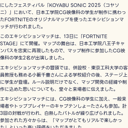
にしたフェスティバル「KOYABU SONIC 2025（コヤソ
ニ）」において、日本工学院CG映像科の学生が制作に携わっ
たFORTNITEのオリジナルマップを使ったエキシビションマ
ッチが行われました。
このエキシビションマッチは、13日に「FORTNITE
STAGE」にて開催。マップの舞台は、日本工学院八王子キャ
ンパスを忠実に再現したもので、マップ制作に参加したCG映
像科の学生2名が出演しました。
エキシビションマッチの冒頭では、併設校・東京工科大学の客
員教授も務める小籔千豊さんによる学校紹介の後、ステージ上
に学生が登壇。ルール説明だけでなく、マップ開発の経緯や制
作に込めた思いについても、堂々と来場者に伝えました。
エキシビションマッチには、CG映像科の学生に加え、一般来
場者やトッププレイヤーのキャプテンしょーたさんも参加。計
3回の対戦が行われ、白熱したバトルが繰り広げられました。
参加された方々からは、「マップがとてもリアルで楽しかっ
た」といった高い評価をいただきました。