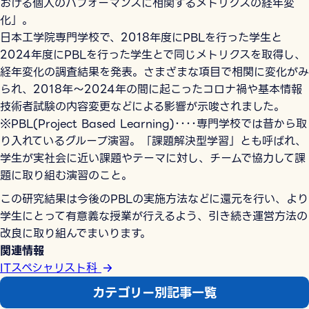
おける個人のパフォーマンスに相関するメトリクスの経年変
化」。
日本工学院専門学校で、2018年度にPBLを行った学生と
2024年度にPBLを行った学生とで同じメトリクスを取得し、
経年変化の調査結果を発表。さまざまな項目で相関に変化がみ
られ、2018年～2024年の間に起こったコロナ禍や基本情報
技術者試験の内容変更などによる影響が示唆されました。
※PBL(Project Based Learning)････専門学校では昔から取
り入れているグループ演習。「課題解決型学習」とも呼ばれ、
学生が実社会に近い課題やテーマに対し、チームで協力して課
題に取り組む演習のこと。
この研究結果は今後のPBLの実施方法などに還元を行い、より
学生にとって有意義な授業が行えるよう、引き続き運営方法の
改良に取り組んでまいります。
関連情報
ITスペシャリスト科
カテゴリー別記事一覧